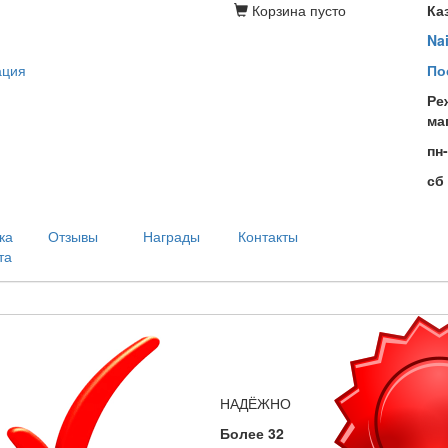
Корзина
пусто
Ка
Na
ация
По
Ре
ма
пн
сб
ка
Отзывы
Награды
Контакты
та
НАДЁЖНО
Более 32