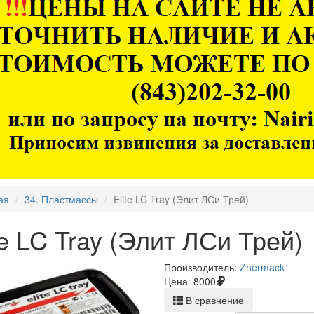
ая
34. Пластмассы
Elite LC Tray (Элит ЛСи Трей)
te LC Tray (Элит ЛСи Трей)
Производитель:
Zhermack
Цена:
8000
В сравнение