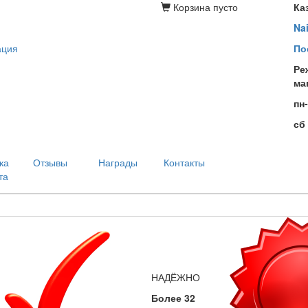
Корзина
пусто
Ка
Na
ация
По
Ре
ма
пн
сб
ка
Отзывы
Награды
Контакты
та
НАДЁЖНО
Более 32