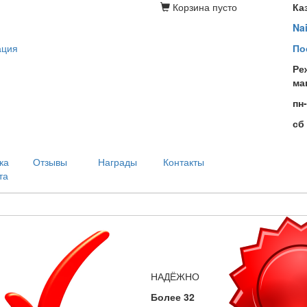
Корзина
пусто
Ка
Na
ация
По
Ре
ма
пн
сб
ка
Отзывы
Награды
Контакты
та
НАДЁЖНО
Более 32