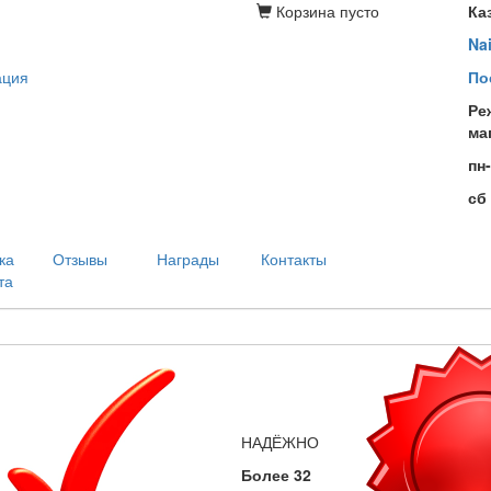
Корзина
пусто
Ка
Na
ация
По
Ре
ма
пн
сб
ка
Отзывы
Награды
Контакты
та
НАДЁЖНО
Более 32