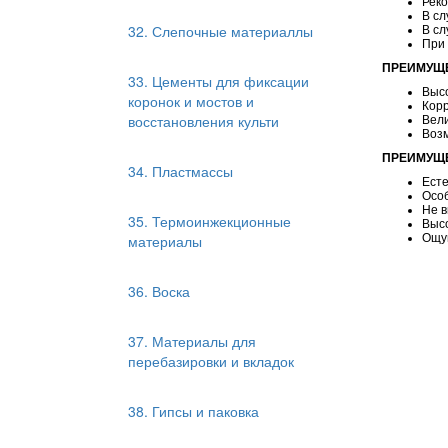
Реко
В сл
32. Слепочные материаллы
В сл
При
ПРЕИМУЩ
33. Цементы для фиксации
Выс
коронок и мостов и
Корр
восстановления культи
Вели
Воз
ПРЕИМУЩЕ
34. Пластмассы
Есте
Особ
Не в
35. Термоинжекционные
Высо
материалы
Ощу
36. Воска
37. Материалы для
перебазировки и вкладок
38. Гипсы и паковка