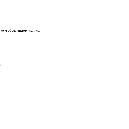
нике любым видом акрила
и