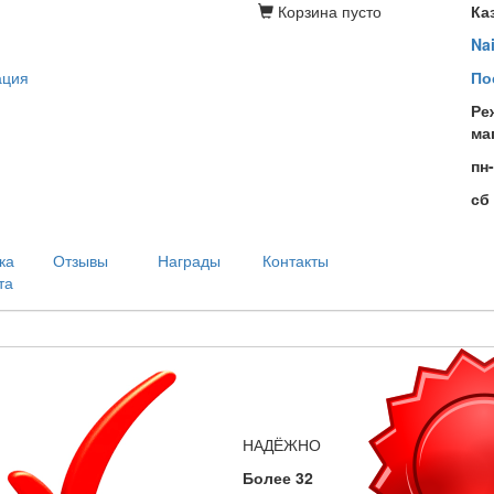
Корзина
пусто
Ка
Na
ация
По
Ре
ма
пн
сб
ка
Отзывы
Награды
Контакты
та
НАДЁЖНО
Более 32