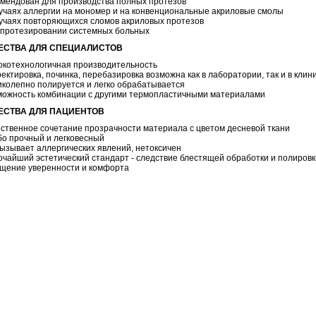
мендован для производства полных протезов
учаях аллергии на мономер и на конвенциональные акриловые смолы
учаях повторяющихся сломов акриловых протезов
 протезировании системных больных
ЕСТВА ДЛЯ СПЕЦИАЛИСТОВ
окотехнологичная производительность
ектировка, починка, перебазировка возможна как в лаборатории, так и в кли
колепно полируется и легко обрабатывается
можность комбинации с другими термопластичными материалами
СТВА ДЛЯ ПАЦИЕНТОВ
ственное сочетание прозрачности материала с цветом десневой ткани
о прочный и легковесный
ызывает аллергических явлений, нетоксичен
чайший эстетический стандарт - следствие блестящей обработки и полировк
щение уверенности и комфорта