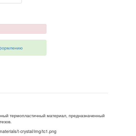
оформлению
р­ный тер­мо­пла­стич­ный ма­те­ри­ал, пред­на­зна­чен­ный
те­зов.