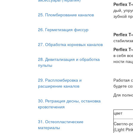
Perflex T-
дый, упру­
25. Пломбирование каналов
зуб­ной пр
26. Герметизация фиссур
Perflex T-
ста­би­ли­з
27. Обработка корневых каналов
Perflex T-
в се­бя вс
28. Девитализация и обработка
но­сти па­
пульпы
Ра­бо­тая 
29. Распломбировка и
бу­де­те со
расширение каналов
Для пол­ной
30. Ретракция десны, остановка
кровотечения
цвет
31. Остеопластические
Cветло-р
материалы
(Light Pin