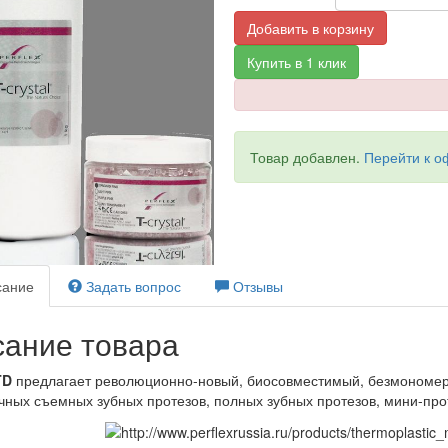
Добавить в корзину
Купить в 1 клик
Товар добавлен.
Перейти к 
ание
Задать вопрос
Отзывы
ание товара
TD
пред­ла­га­ет ре­во­лю­ци­он­но-но­вый, био­сов­ме­сти­мый, без­мо­но­ме
ч­ных съем­ных зуб­ных про­те­зов, пол­ных зуб­ных про­те­зов, ми­ни-про­