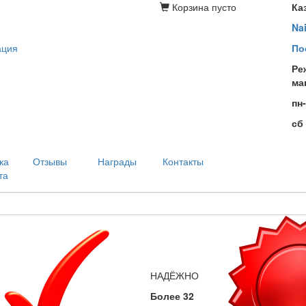
Корзина
пусто
Ка
Na
ация
По
Ре
ма
пн
сб
ка
Отзывы
Награды
Контакты
та
НАДЁЖНО
Более 32