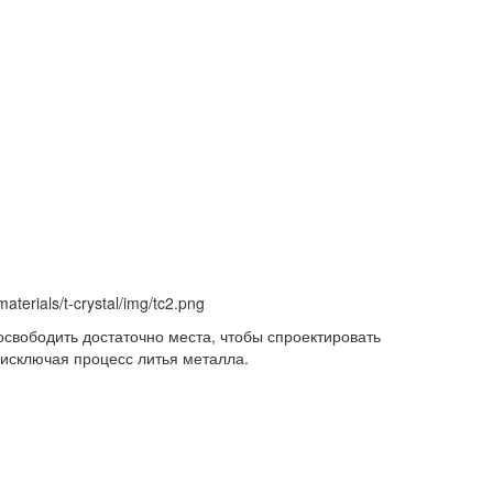
т осво­бо­дить до­ста­точ­но ме­ста, что­бы спро­ек­ти­ро­вать
, ис­клю­чая про­цесс ли­тья ме­тал­ла.