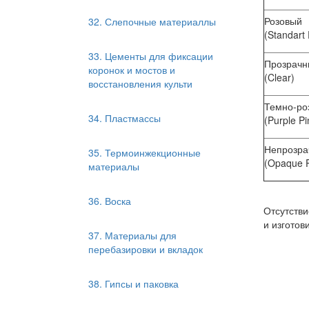
Розовый
32. Слепочные материаллы
(Standart 
33. Цементы для фиксации
Прозрачн
коронок и мостов и
(Clear)
восстановления культи
Темно-ро
34. Пластмассы
(Purple Pi
Непрозра
35. Термоинжекционные
(Opaque P
материалы
36. Воска
От­сут­стви
и из­го­то­
37. Материалы для
перебазировки и вкладок
38. Гипсы и паковка