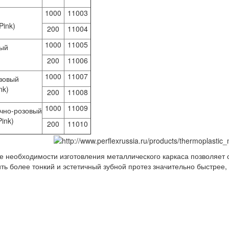
1000
11003
Pink)
200
11004
1000
11005
ый
200
11006
1000
11007
зовый
nk)
200
11008
1000
11009
чно-розовый
ink)
200
11010
е не­об­хо­ди­мо­сти из­го­тов­ле­ния ме­тал­ли­че­ско­го кар­ка­са поз­во­ля­е
вить бо­лее тон­кий и эс­те­тич­ный зуб­ной про­тез зна­чи­тель­но быст­рее