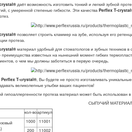
crystal
®
даeт воз­мож­ность из­го­то­вить тон­кий и лег­кий зуб­ной про­тез
гий, с уме­рен­ной сте­пе­нью гиб­ко­сти. Эти ка­че­ства
Perflex T-crystal
о­тез.
crystal
®
поз­во­ля­ет стро­ить клам­мер на зубе, ис­поль­зуя его ре­тен­ц
а­ции про­те­за.
сrystal
®
ма­те­ри­ал удоб­ный для сто­ма­то­ло­гов и зуб­ных тех­ни­ков в о
е пре­иму­ще­ства из­ве­ст­ных на ны­неш­ний мо­мент гиб­ких тер­мо­пласт
ци­ен­тов, о чем мы долж­ны за­бо­тить­ся в первую оче­редь.
с
Perflex T-сrystal
®
, Вы бу­де­те не про­сто из­го­тав­ли­вать уни­каль­ные
­зда­вать ве­ли­ко­леп­ные улыб­ки ва­ших па­ци­ен­тов!
 ги­по­ал­лер­ген­но­сти про­те­за ма­те­ри­ал мо­жет быть ис­поль­зо­ван в
СЫПУЧИЙ МАТЕРИА
кол-во
артикул
1000
11001
озовый
k)
200
11002