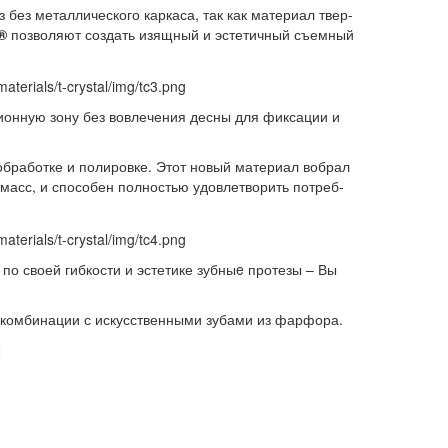
 без ме­тал­ли­че­ско­го кар­ка­са, так как ма­те­ри­ал твер­
®
поз­во­ля­ют со­здать изящ­ный и эс­те­тич­ный съем­ный
и­он­ную зо­ну без во­вле­че­ния дес­ны для фик­са­ции и
б­ра­бот­ке и по­ли­ров­ке. Этот но­вый ма­те­ри­ал во­брал
­масс, и спо­со­бен пол­но­стью удо­вле­тво­рить по­треб­
 по сво­ей гиб­ко­сти и эс­те­ти­ке зуб­ныe про­те­зы – Вы
 ком­би­на­ции с ис­кус­ствен­ны­ми зу­ба­ми из фар­фо­ра.
Л