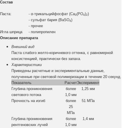
Состав
Паста:
- α-трикальцийфосфат (Ca
(PO
)
)
3
4
2
- сульфат бария (BaSO
)
4
- прочее
Игла шприца
- полипропилен
Описание препарата
Внешний вид
Паста слабого желто-коричневого оттенка, с равномерной
консистенцией, практически без запаха.
Характеристики
Приведены расчетные и экспериментальные данные,
полученные при световой полимеризации в течение 20 секунд.
Показатель
Расчет
Эксперимент
Глубина проникновения
более
1,25 мм
светового потока
1,0 мм
Прочность на изгиб
более
51 МПа
25
МПа
Глубина проникновения
более
1,4 мм
рентгеновских лучей
1,0 мм