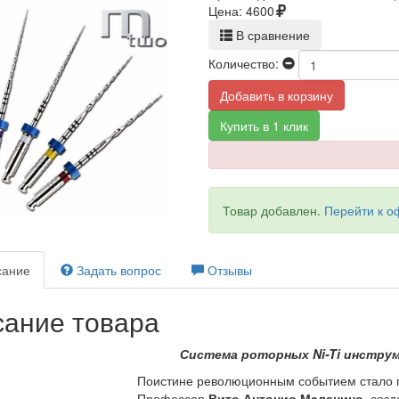
Цена:
4600
В сравнение
Количество:
Добавить в корзину
Купить в 1 клик
Товар добавлен.
Перейти к 
ание
Задать вопрос
Отзывы
ание товара
Система роторных
Ni
-
Ti
инструм
Поистине революционным событием стало 
Профессор
Вито Антонио Маланино
, соз