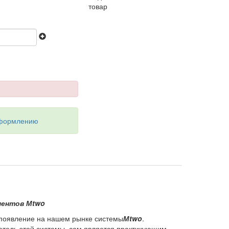
товар
оформлению
ентов М
two
появление на нашем рынке системы
М
two
.
датель этой системы, сам является практикующим