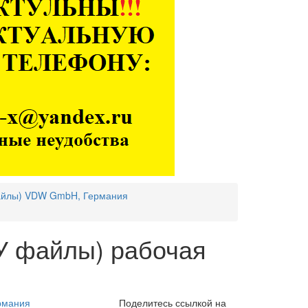
айлы) VDW GmbH, Германия
У файлы) рабочая
рмания
Поделитесь ссылкой на