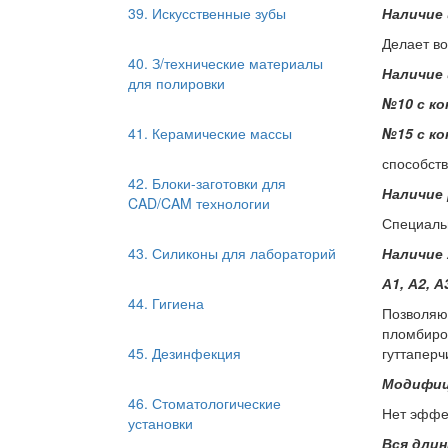
39. Искусственные зубы
Наличие 
Делает в
40. З/технические материалы
Наличие
для полировки
№10 с ко
41. Керамические массы
№15 с ко
способст
42. Блоки-заготовки для
Наличие
CAD/CAM технологии
Специальн
43. Силиконы для лабораторий
Наличие
А1, А2, А
44. Гигиена
Позволяют
пломбиро
45. Дезинфекция
гуттаперч
Модифиц
46. Стоматологические
Нет эффе
установки
Вся длин