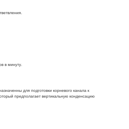
тветвления.
в в минуту.
азначенны для подготовки корневого канала к
который предполагает вертикальную конденсацию