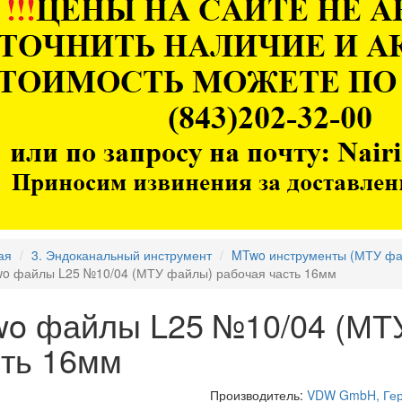
ая
3. Эндоканальный инструмент
MTwo инструменты (МТУ ф
o файлы L25 №10/04 (МТУ файлы) рабочая часть 16мм
wo файлы L25 №10/04 (МТ
сть 16мм
Производитель:
VDW GmbH, Ге