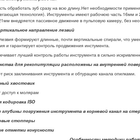
сть обработать зуб сразу на всю длину.Нет необходимости приме
регающая технология). Инструменты имеют рабочюю часть 16мм и
21мм внедряется пассивное движение в пульповую камеру, без не
ртикальное направление лезвий
лезвия формируют длинные, почти вертикальные спирали, что ум
ия и гарантирует контроль продвижения инстумента.
ечивает лучший контроль работы инструмента в сильно искривлен
нства для рекопитуляции расположены на внутренней пове
т риск заклинивания инструмента и обтурацию канала опилками.
нный хвостовик
 доступ к молярам
я кодировка
ISO
 глубины погружения инструмента в корневой канал
на сте
овые стопперы
ые отметки конусности
Особенности методики работ