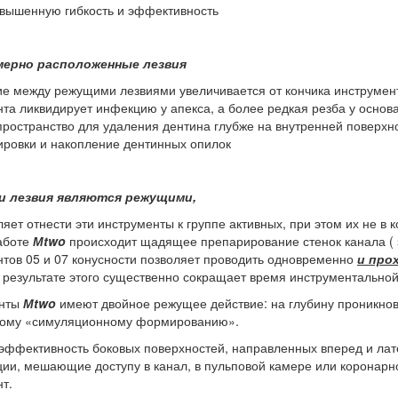
овышенную гибкость и эффективность
мерно расположенные лезвия
е между режущими лезвиями увеличивается от кончика инструмента
та ликвидирует инфекцию у апекса, а более редкая резба у осно
пространство для удаления дентина глубже на внутренней поверхн
ировки и накопление дентинных опилок
и лезвия являются режущими,
ляет отнести эти инструменты к группе активных, при этом их не в 
работе
М
two
происходит щадящее препарирование стенок канала ( 
тов 05 и 07 конусности позволяет проводить одновременно
и про
В результате этого существенно сокращает время инструментальной
енты
М
two
имеют двойное режущее действие: на глубину проникнове
ому «симуляционному формированию».
ффективность боковых поверхностей, направленных вперед и лате
ии, мешающие доступу в канал, в пульповой камере или коронарн
т.