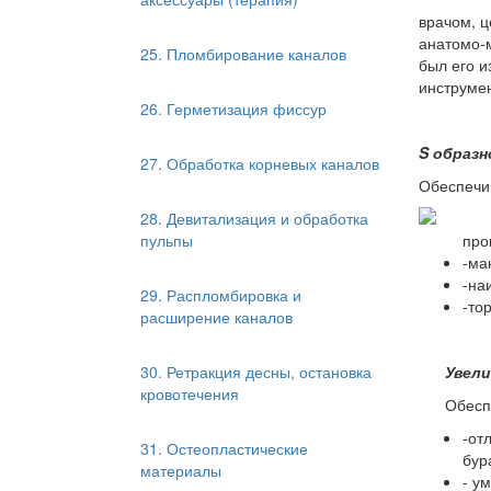
врачом, ц
анатомо-м
25. Пломбирование каналов
был его 
инструме
26. Герметизация фиссур
S
образн
27. Обработка корневых каналов
Обеспечи
28. Девитализация и обработка
пульпы
про
-ма
-на
29. Распломбировка и
-то
расширение каналов
30. Ретракция десны, остановка
Увели
кровотечения
Обесп
-от
31. Остеопластические
бур
материалы
- у