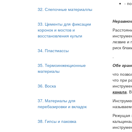
- п
32. Слепочные материаллы
Неравно
33. Цементы для фиксации
коронок и мостов и
Расстояни
восстановления культи
инструмен
лезвие и 
риск блак
34. Пластмассы
.
35. Термоинжекционные
Обе гран
материалы
что позво
что при 
36. Воска
инструмен
канала
. 
37. Материалы для
Инструм
перебазировки и вкладок
называем
Режущая э
38. Гипсы и паковка
кальцинац
инструмен