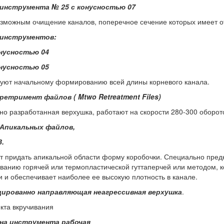
инструмента № 25 с конусностью 07
озможным очищение каналов, поперечное сечение которых имеет о
 инструментов:
нусностью 04
нусностью 05
вуют начальному формированию всей длины корневого канала.
 ретримент файлов (
Mtwo
Retreatment
Files
)
о разработанная верхушка, работают на скорости 280-300 оборото
 Апикальных файлов,
3.
 придать апикальной области форму коробочки. Специально предн
ванию горячей или термопластической гуттаперчей или методом, 
и и обеспечивает наиболее ее высокую плотность в канале.
ированно направляющая неагрессивная верхушка
.
кта вкручивания
на инструмента рабочая