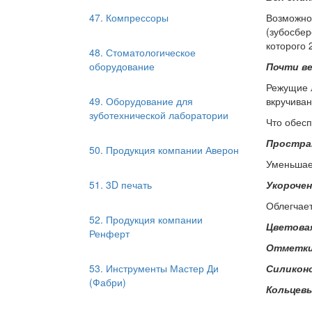
47. Компрессоры
Возможно
(зубосбе
которого 
48. Стоматологическое
оборудование
Почти ве
Режущие 
49. Оборудование для
вкручиван
зуботехнической лаборатории
Что обесп
Простра
50. Продукция компании Аверон
Уменьшае
51. 3D печать
Укороче
Облегчает
52. Продукция компании
Цветова
Ренферт
Отметки
53. Инструменты Мастер Ди
Силикон
(Фабри)
Кольцев