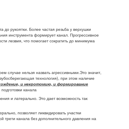
 до рукоятки. Более частая резьба у верхушки
вания инструмента формирует канал. Прогрессивное
ости лезвия, что помогает сократить до минимума
коем случае нельзя назвать агрессивными.Это значит,
зубосберегающая технология), при этом наличие
хождение, и некротомию, и формирование
 подготовки канала
ния и латерально. Это дает возможность так
рально, позволяет ликвидировать участки
ой трети канала без дополнительного давления на