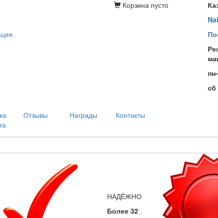
Корзина
пусто
Ка
Na
ация
По
Ре
ма
пн
сб
ка
Отзывы
Награды
Контакты
та
НАДЁЖНО
Более 32