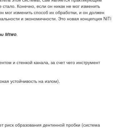
 стало. Конечно, если он никак не мог изменить
н мог изменить способ их обработки, и он должен
льности и экономичности. Это новая концепция NiTi
ти М
two
.
том и стенкой канала, за счет чего инструмент
кая устойчивость на излом).
ет риск образования дентинной пробки (система