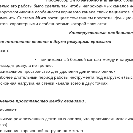
елью его работы было сделать так, чтобы непроходимых каналов не
орфологические особенности корневого канала своих пациентов, о
изменить. Система
М
two
восхищает сочетанием простоты, функциона
нтов, характерными особенностями которой являются:
Конструктивные особеннос
ое поперечное сечение с двумя режущими кромками
вает:
-минимальный боковой контакт между инструмен
изводит резку, а не трение.
ксимальное пространство для удаления дентинных опилок
иболее длительный период работы инструмента под нагрузкой (высо
рсионная нагрузка на стенки канала всего в двух точках.
ченное пространство между лезвиями .
ечивают
личную рекопитуляцию дентинных опилок, что практически исключа
ава)
меньшение торсионной нагрузки на металл