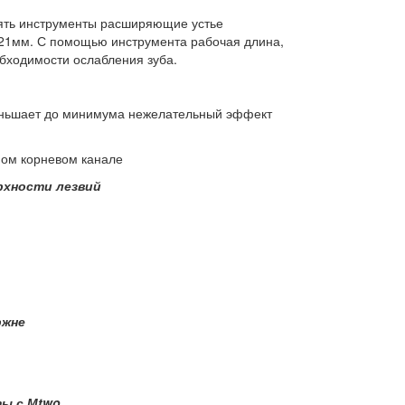
нять инструменты расширяющие устье
 21мм. С помощью инструмента рабочая длина,
обходимости ослабления зуба.
еньшает до минимума нежелательный эффект
ном корневом канале
рхности лезвий
ржне
ы с М
two